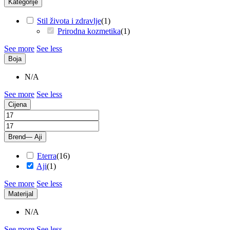
Kategorije
Stil života i zdravlje
(
1
)
Prirodna kozmetika
(
1
)
See more
See less
Boja
N/A
See more
See less
Cijena
Brend
— Aji
Eterra
(
16
)
Aji
(
1
)
See more
See less
Materijal
N/A
See more
See less