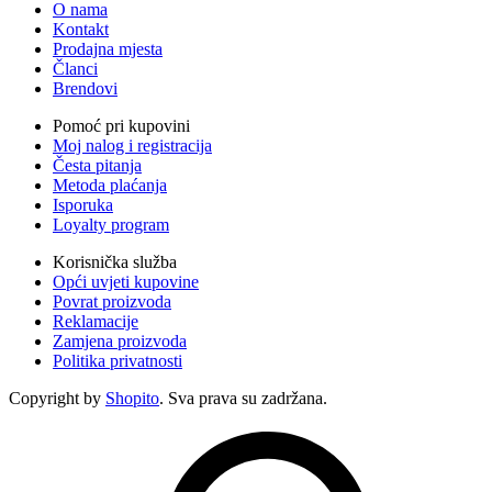
O nama
Kontakt
Prodajna mjesta
Članci
Brendovi
Pomoć pri kupovini
Moj nalog i registracija
Česta pitanja
Metoda plaćanja
Isporuka
Loyalty program
Korisnička služba
Opći uvjeti kupovine
Povrat proizvoda
Reklamacije
Zamjena proizvoda
Politika privatnosti
Copyright by
Shopito
. Sva prava su zadržana.