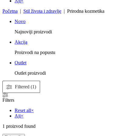
Aji
×
Početna
|
Stil života i zdravlje
| Prirodna kozmetika
Novo
Najnoviji proizvodi
Akcija
Proizvodi na popustu
Outlet
Outlet proizvodi
Filtered (1)
Filters
Reset all
×
Aji
×
1
proizvod found