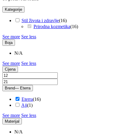
Kategorije
Stil života i zdravlje
(
16
)
Prirodna kozmetika
(
16
)
See more
See less
Boja
N/A
See more
See less
Cijena
Brend
— Eterra
Eterra
(
16
)
Aji
(
1
)
See more
See less
Materijal
N/A