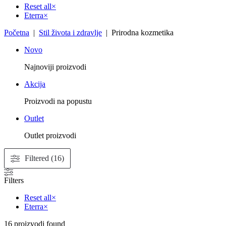
Reset all
×
Eterra
×
Početna
|
Stil života i zdravlje
| Prirodna kozmetika
Novo
Najnoviji proizvodi
Akcija
Proizvodi na popustu
Outlet
Outlet proizvodi
Filtered (16)
Filters
Reset all
×
Eterra
×
16
proizvodi found