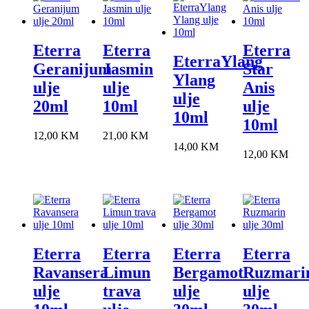
Eterra
Eterra
Eterra
EterraYlang
Geranijum
Jasmin
Star
Ylang
ulje
ulje
Anis
ulje
20ml
10ml
ulje
10ml
10ml
12,00
KM
21,00
KM
14,00
KM
12,00
KM
Eterra
Eterra
Eterra
Eterra
Ravansera
Limun
Bergamot
Ruzmari
ulje
trava
ulje
ulje