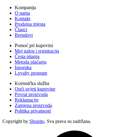
Kompanija
O nama
Kontakt
Prodajna mjesta
Članci
Brendovi
Pomoć pri kupovini
Moj nalog i registracija
Česta pitanja
Metoda plaćanja
Isporuka
Loyalty program
Korisnička služba
Opći uvjeti kupovine
Povrat proizvoda
Reklamacije
Zamjena proizvoda
Politika privatnosti
Copyright by
Shopito
. Sva prava su zadržana.