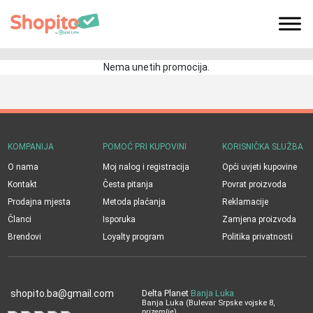
Nema unetih promocija.
KOMPANIJA
POMOĆ PRI KUPOVINI
KORISNIČKA SLUŽBA
O nama
Moj nalog i registracija
Opći uvjeti kupovine
Kontakt
Česta pitanja
Povrat proizvoda
Prodajna mjesta
Metoda plaćanja
Reklamacije
Članci
Isporuka
Zamjena proizvoda
Brendovi
Loyalty program
Politika privatnosti
shopito.ba@gmail.com
Delta Planet
Banja Luka
Banja Luka (Bulevar Srpske vojske 8,
prizemlje
)