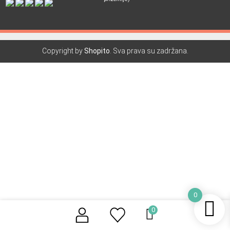
Copyright by
Shopito
. Sva prava su zadržana.
0
0