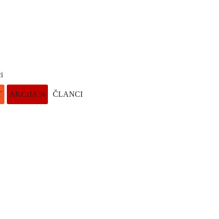
i
T
AKCIJA %
ČLANCI