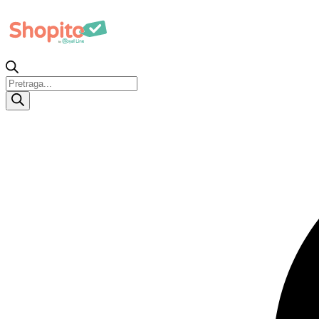
Products
search