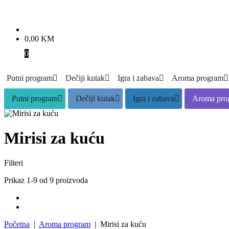
0,00
KM
0
Putni program
Dečiji kutak
Igra i zabava
Aroma program
Putni program
Dečiji kutak
Igra i zabava
Aroma pro
Mirisi za kuću
Filteri
Prikaz 1-9 od 9 proizvoda
Početna
|
Aroma program
| Mirisi za kuću