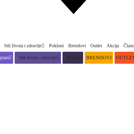
Stil života i zdravlje
Pokloni
Brendovi
Outlet
Akcija
Članc
gram
Stil života i zdravlje
Pokloni
BRENDOVI
OUTLE