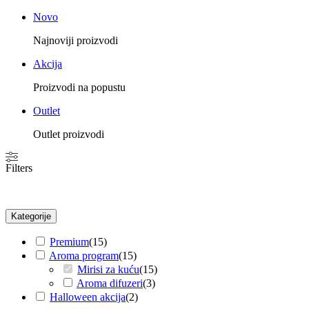
Novo
Najnoviji proizvodi
Akcija
Proizvodi na popustu
Outlet
Outlet proizvodi
Filters
Kategorije
Premium
(
15
)
Aroma program
(
15
)
Mirisi za kuću
(
15
)
Aroma difuzeri
(
3
)
Halloween akcija
(
2
)