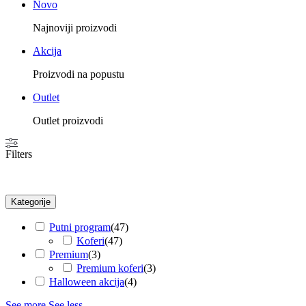
Novo
Najnoviji proizvodi
Akcija
Proizvodi na popustu
Outlet
Outlet proizvodi
Filters
Kategorije
Putni program
(
47
)
Koferi
(
47
)
Premium
(
3
)
Premium koferi
(
3
)
Halloween akcija
(
4
)
See more
See less