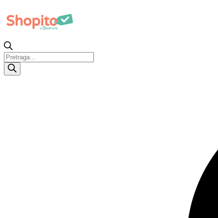
Products
search