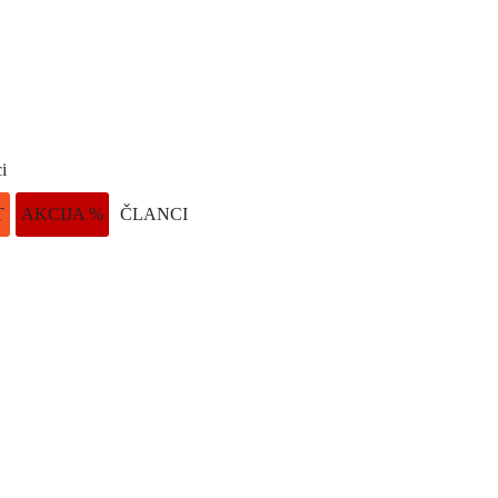
i
T
AKCIJA %
ČLANCI