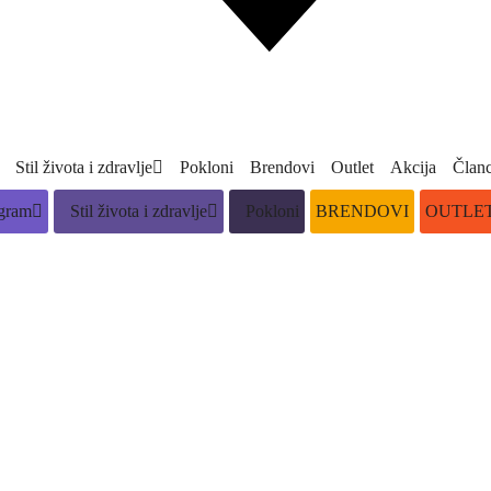
Stil života i zdravlje
Pokloni
Brendovi
Outlet
Akcija
Članc
gram
Stil života i zdravlje
Pokloni
BRENDOVI
OUTLE