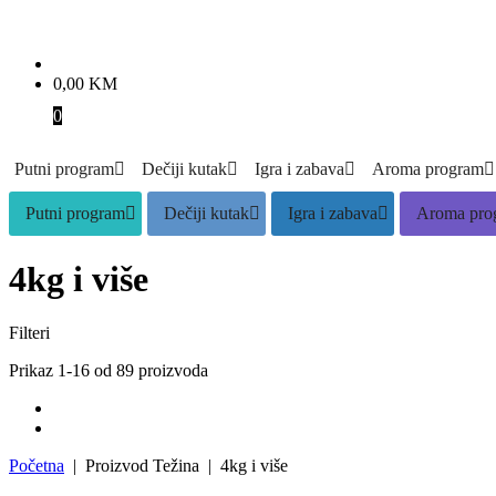
0,00
KM
0
Putni program
Dečiji kutak
Igra i zabava
Aroma program
Putni program
Dečiji kutak
Igra i zabava
Aroma pro
4kg i više
Filteri
Prikaz 1-16 od 89 proizvoda
Početna
| Proizvod Težina | 4kg i više