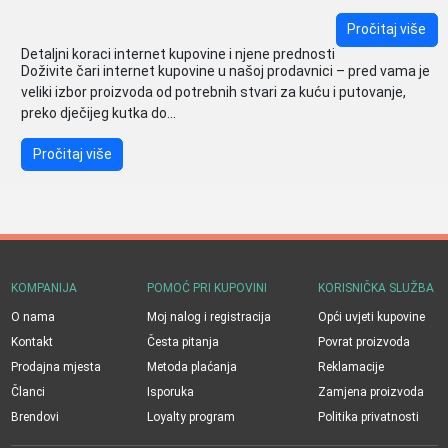
Pročitaj više
Detaljni koraci internet kupovine i njene prednosti
Doživite čari internet kupovine u našoj prodavnici – pred vama je
veliki izbor proizvoda od potrebnih stvari za kuću i putovanje,
preko dječijeg kutka do...
Pročitaj više
KOMPANIJA
POMOĆ PRI KUPOVINI
KORISNIČKA SLUŽBA
O nama
Moj nalog i registracija
Opći uvjeti kupovine
Kontakt
Česta pitanja
Povrat proizvoda
Prodajna mjesta
Metoda plaćanja
Reklamacije
Članci
Isporuka
Zamjena proizvoda
Brendovi
Loyalty program
Politika privatnosti