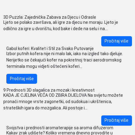
3D Puzzla: Zajednička Zabava za Djecu i Odrasle
Ljeto se polako završava, ali igre za djecu ne moraju. Ljeto je
odlično za igre u dvorištu, kod bake i dede na selu i na...
Pročitaj više
Gabol koferi: Kvalitet i Stil za Svako Putovanje
Izbor putnih kofera nije ni malo lak, iako na izgled tako djeluje.
Nerijetko se čekajući kofer na pokretnoj traci aerodromskog
terminala mogu vidjeti oštećeni koferi...
Pročitaj više
9 Prednosti 3D slagalica za mozak i kreativnost
KADA JE CJELINA VEĆA OD ZBIRA DIJELOVA Na svijetu možete
pronaći mnoge vrste zagonetki, od sudokua i ukrštenica,
strateških igara do mozgalica. Ali postoje i...
Pročitaj više
Svojstva i prednosti aromaterapije sa aroma difuzerom
Kakav zrak udišete? Koliko vremena dnevno provodite u