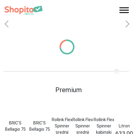
Početna
Previous
Nex
Premium
Rollink Flex
Rollink Flex
Rollink Flex
BRIC'S
BRIC'S
Spinner
Spinner
Spinner
Litron
Bellagio 75
Bellagio 75
srednji
srednji
kabinski
633,00