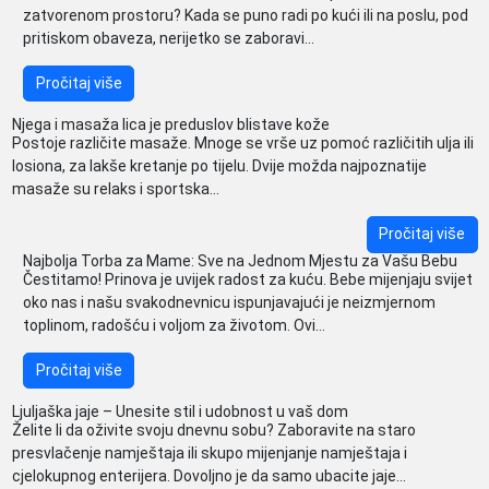
zatvorenom prostoru? Kada se puno radi po kući ili na poslu, pod
pritiskom obaveza, nerijetko se zaboravi...
Pročitaj više
Njega i masaža lica je preduslov blistave kože
Postoje različite masaže. Mnoge se vrše uz pomoć različitih ulja ili
losiona, za lakše kretanje po tijelu. Dvije možda najpoznatije
masaže su relaks i sportska...
Pročitaj više
Najbolja Torba za Mame: Sve na Jednom Mjestu za Vašu Bebu
Čestitamo! Prinova je uvijek radost za kuću. Bebe mijenjaju svijet
oko nas i našu svakodnevnicu ispunjavajući je neizmjernom
toplinom, radošću i voljom za životom. Ovi...
Pročitaj više
Ljuljaška jaje – Unesite stil i udobnost u vaš dom
Želite li da oživite svoju dnevnu sobu? Zaboravite na staro
presvlačenje namještaja ili skupo mijenjanje namještaja i
cjelokupnog enterijera. Dovoljno je da samo ubacite jaje...