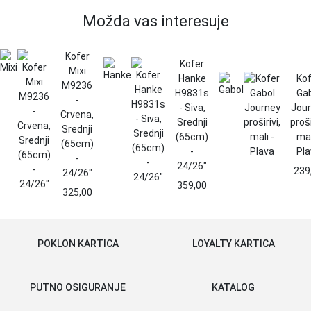
Možda vas interesuje
Kofer
Kofer
Mixi
Hanke
Kof
M9236
H9831s
Ga
-
- Siva,
Jou
Crvena,
Srednji
proši
Srednji
(65cm)
mal
(65cm)
-
Pla
-
24/26"
239
24/26"
359,00
325,00
POKLON KARTICA
LOYALTY KARTICA
PUTNO OSIGURANJE
KATALOG