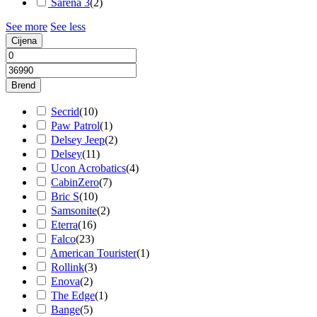
Šarena 3
(
2
)
See more
See less
Cijena
Brend
Secrid
(
10
)
Paw Patrol
(
1
)
Delsey Jeep
(
2
)
Delsey
(
11
)
Ucon Acrobatics
(
4
)
CabinZero
(
7
)
Bric S
(
10
)
Samsonite
(
2
)
Eterra
(
16
)
Falco
(
23
)
American Tourister
(
1
)
Rollink
(
3
)
Enova
(
2
)
The Edge
(
1
)
Bange
(
5
)