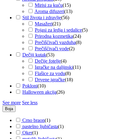
Mirisi za kuću
(
15
)
Aroma difuzeri
(
13
)
Stil života i zdravlje
(
56
)
Masažeri
(
21
)
Pojasi za ledja i sedalice
(
5
)
Prirodna kozmetika
(
24
)
Prečišćivači vazduha
(
8
)
Prečišćivači vode
(
2
)
Dečiji kutak
(
53
)
Dečije fotelje
(
4
)
Igračke na daljinski
(
11
)
Flašice za vodu
(
8
)
Drvene igračke
(
18
)
Pokloni
(
10
)
Halloween akcija
(
26
)
See more
See less
Boja
Crno braon
(
1
)
pastelno ljubičasta
(
1
)
Oker
(
1
)
metalik ljubičasta
(
1
)