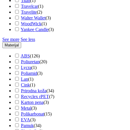
Titan
(
1
)
Travelcar
(
1
)
Travelite
(
2
)
Walter Wallet
(
3
)
WoodWick
(
1
)
Yankee Candle
(
3
)
See more
See less
Materijal
ABS
(
126
)
Poliuretan
(
20
)
Lycra
(
1
)
Poliamid
(
3
)
Lan
(
1
)
Cink
(
1
)
Prirodna koža
(
34
)
Recyclex rPET
(
7
)
Karton pena
(
3
)
Metal
(
3
)
Polikarbonat
(
15
)
EVA
(
3
)
Pamuk
(
34
)