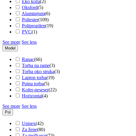
Eko koža
(
2
)
Oksford
(
5
)
Aluminijum
(
6
)
Poliester
(
109
)
Polipropilen
(
19
)
PVC
(
1
)
See more
See less
Model
Ranac
(
66
)
Torba na rame
(
3
)
Torba oko struka
(
3
)
Laptop torba
(
19
)
Putna torba
(
5
)
Kofer-neseser
(
22
)
Horizontal
(
4
)
See more
See less
Pol
Unisex
(
42
)
Za žene
(
80
)
Za muškarce
(
73
)