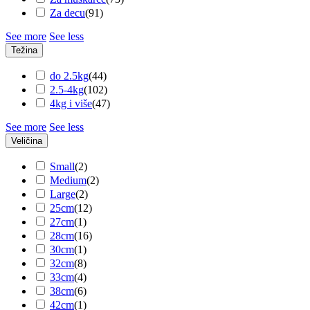
Za decu
(
91
)
See more
See less
Težina
do 2.5kg
(
44
)
2.5-4kg
(
102
)
4kg i više
(
47
)
See more
See less
Veličina
Small
(
2
)
Medium
(
2
)
Large
(
2
)
25cm
(
12
)
27cm
(
1
)
28cm
(
16
)
30cm
(
1
)
32cm
(
8
)
33cm
(
4
)
38cm
(
6
)
42cm
(
1
)