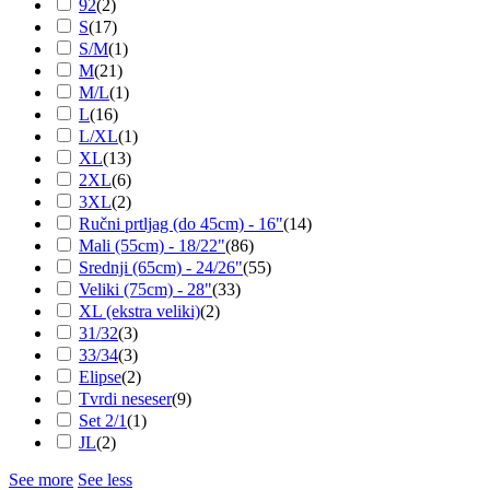
92
(
2
)
S
(
17
)
S/M
(
1
)
M
(
21
)
M/L
(
1
)
L
(
16
)
L/XL
(
1
)
XL
(
13
)
2XL
(
6
)
3XL
(
2
)
Ručni prtljag (do 45cm) - 16"
(
14
)
Mali (55cm) - 18/22"
(
86
)
Srednji (65cm) - 24/26"
(
55
)
Veliki (75cm) - 28"
(
33
)
XL (ekstra veliki)
(
2
)
31/32
(
3
)
33/34
(
3
)
Elipse
(
2
)
Tvrdi neseser
(
9
)
Set 2/1
(
1
)
JL
(
2
)
See more
See less