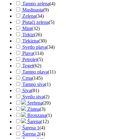
Tamno zelena
(
4
)
Maslinasta
(
9
)
Zelena
(
34
)
Pistaći zelena
(
5
)
Mint
(
32
)
Tirkiz
(
26
)
Tirkizna
(
30
)
Svetlo plava
(
34
)
Plava
(
114
)
Petrolej
(
5
)
Teget
(
62
)
Tamno plava
(
11
)
Crna
(
145
)
Tamno siva
(
1
)
Siva
(
81
)
Svetlo siva
(
2
)
Srebrna
(
20
)
Zlatna
(
3
)
Bronzana
(
1
)
Šarena
(
12
)
Šarena 1
(
4
)
Šarena 2
(
4
)