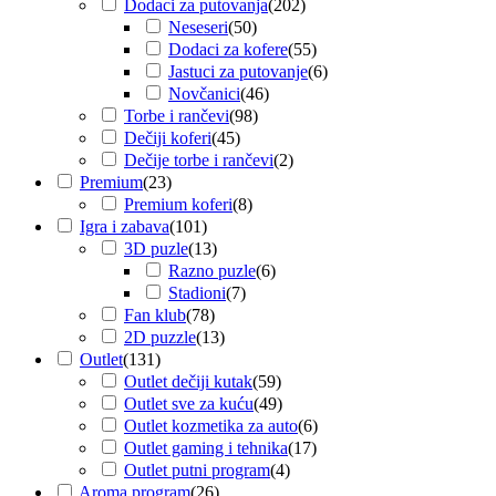
Dodaci za putovanja
(
202
)
Neseseri
(
50
)
Dodaci za kofere
(
55
)
Jastuci za putovanje
(
6
)
Novčanici
(
46
)
Torbe i rančevi
(
98
)
Dečiji koferi
(
45
)
Dečije torbe i rančevi
(
2
)
Premium
(
23
)
Premium koferi
(
8
)
Igra i zabava
(
101
)
3D puzle
(
13
)
Razno puzle
(
6
)
Stadioni
(
7
)
Fan klub
(
78
)
2D puzzle
(
13
)
Outlet
(
131
)
Outlet dečiji kutak
(
59
)
Outlet sve za kuću
(
49
)
Outlet kozmetika za auto
(
6
)
Outlet gaming i tehnika
(
17
)
Outlet putni program
(
4
)
Aroma program
(
26
)