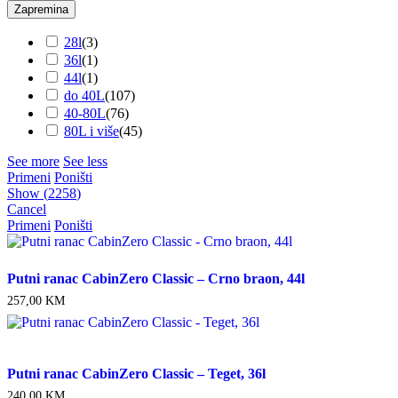
Zapremina
28l
(
3
)
36l
(
1
)
44l
(
1
)
do 40L
(
107
)
40-80L
(
76
)
80L i više
(
45
)
See more
See less
Primeni
Poništi
Show
(
2258
)
Cancel
Primeni
Poništi
Putni ranac CabinZero Classic – Crno braon, 44l
257,00
KM
Putni ranac CabinZero Classic – Teget, 36l
240,00
KM