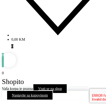
0,00
KM
0
0
0
Shopito
Vaša korpa je prazna
Vrati se na shop
Nastavite sa kupovinom