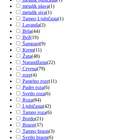
metalik plava
(
1
)
metalik siva
(
1
)
Tamno Ljubičasta
(
1
)
Lavanda
(
2
)
Bela
(
44
)
Bež
(
19
)
Šampanj
(
9
)
Krem
(
11
)
Žuta
(
48
)
Narandžasta
(
22
)
Crvena
(
79
)
roze
(
4
)
Pastelno roze
(
11
)
Puder roza
(
6
)
Svetlo roza
(
6
)
Roza
(
84
)
Ljubičasta
(
42
)
Tamno roza
(
6
)
Bordo
(
21
)
Braon
(
37
)
Tamno braon
(
3
)
Svetlo braon
(
6
)