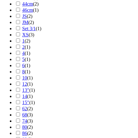
44cm
(
2
)
46cm
(
1
)
JS
(
2
)
JM
(
2
)
Set 3/1
(
1
)
XS
(
3
)
1
(
2
)
2
(
1
)
4
(
1
)
5
(
1
)
6
(
1
)
8
(
1
)
10
(
1
)
12
(
1
)
13"
(
1
)
14
(
1
)
15"
(
1
)
62
(
2
)
68
(
3
)
74
(
3
)
80
(
2
)
86
(
2
)