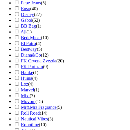
Pepe Jeans
(
5
)
Enso
(
40
)
Disney
(
27
)
Gabol
(
52
)
BB Bag
(
1
)
Aji
(
1
)
Beddybear
(
10
)
El Potro
(
4
)
Bestway
(
5
)
Diana&Co
(
12
)
FK Crvena Zvezda
(
20
)
FK Partizan
(
9
)
Hanke
(
1
)
Huina
(
4
)
Loz
(
4
)
Marvel
(
1
)
Mixi
(
3
)
Movom
(
15
)
Mr&Mrs Fragrance
(
5
)
Roll Road
(
14
)
Nautical Vibes
(
3
)
Robotime
(
10
)