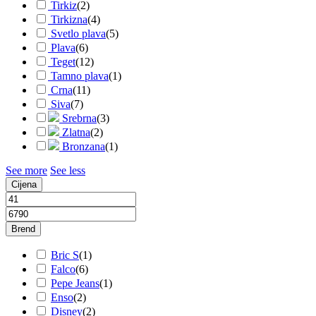
Tirkiz
(
2
)
Tirkizna
(
4
)
Svetlo plava
(
5
)
Plava
(
6
)
Teget
(
12
)
Tamno plava
(
1
)
Crna
(
11
)
Siva
(
7
)
Srebrna
(
3
)
Zlatna
(
2
)
Bronzana
(
1
)
See more
See less
Cijena
Brend
Bric S
(
1
)
Falco
(
6
)
Pepe Jeans
(
1
)
Enso
(
2
)
Disney
(
2
)