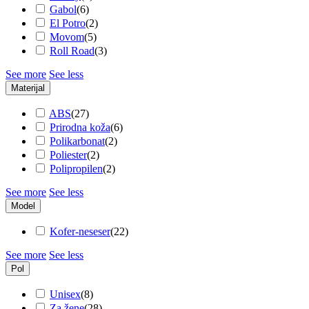
Gabol
(
6
)
El Potro
(
2
)
Movom
(
5
)
Roll Road
(
3
)
See more
See less
Materijal
ABS
(
27
)
Prirodna koža
(
6
)
Polikarbonat
(
2
)
Poliester
(
2
)
Polipropilen
(
2
)
See more
See less
Model
Kofer-neseser
(
22
)
See more
See less
Pol
Unisex
(
8
)
Za žene
(
28
)