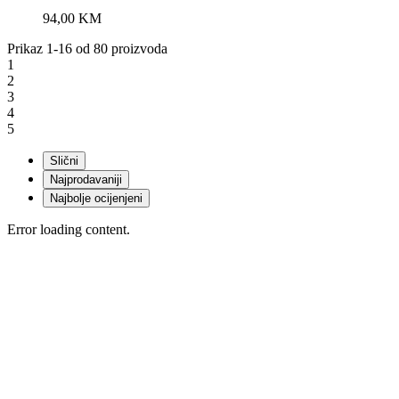
94,00
KM
Prikaz 1-16 od 80 proizvoda
1
2
3
4
5
Slični
Najprodavaniji
Najbolje ocijenjeni
Error loading content.