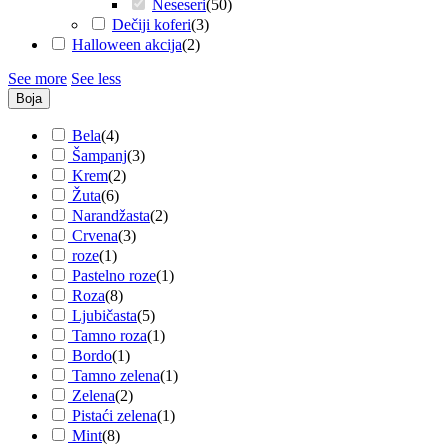
Neseseri
(
50
)
Dečiji koferi
(
3
)
Halloween akcija
(
2
)
See more
See less
Boja
Bela
(
4
)
Šampanj
(
3
)
Krem
(
2
)
Žuta
(
6
)
Narandžasta
(
2
)
Crvena
(
3
)
roze
(
1
)
Pastelno roze
(
1
)
Roza
(
8
)
Ljubičasta
(
5
)
Tamno roza
(
1
)
Bordo
(
1
)
Tamno zelena
(
1
)
Zelena
(
2
)
Pistaći zelena
(
1
)
Mint
(
8
)