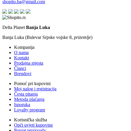
shopito.ba@gmail.com
Delta Planet
Banja Luka
Banja Luka (Bulevar Srpske vojske 8,
prizemlje
)
Kompanija
O nama
Kontakt
Prodajna mjesta
Članci
Brendovi
Pomoć pri kupovini
Moj nalog i registracija
Česta pitanja
Metoda plaćanja
Isporuka
Loyalty program
Korisnička služba
Opći uvjeti kupovine
Povrat proizvoda