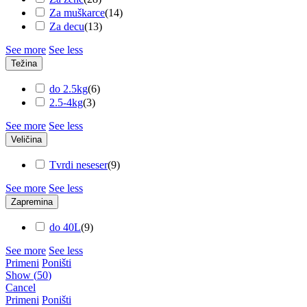
Za muškarce
(
14
)
Za decu
(
13
)
See more
See less
Težina
do 2.5kg
(
6
)
2.5-4kg
(
3
)
See more
See less
Veličina
Tvrdi neseser
(
9
)
See more
See less
Zapremina
do 40L
(
9
)
See more
See less
Primeni
Poništi
Show
(
50
)
Cancel
Primeni
Poništi