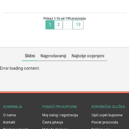
240,00
KM
240,00
KM
Prikaz 1-16 od 199 proizvoda
1
2
...
13
Slični
Najprodavaniji
Najbolje ocijenjeni
Error loading content.
KOMPANIJA
POMOĆ PRI KUPOVINI
KORISNIČKA SLUŽBA
O nama
Moj nalog i registracija
Opći uvjeti kupovine
Kontakt
Česta pitanja
Povrat proizvoda