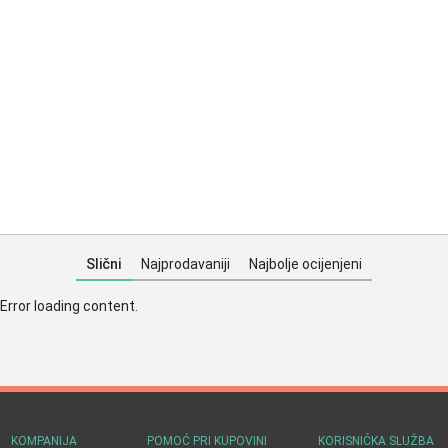
Slični
Najprodavaniji
Najbolje ocijenjeni
Error loading content.
KOMPANIJA
POMOĆ PRI KUPOVINI
KORISNIČKA SLUŽBA