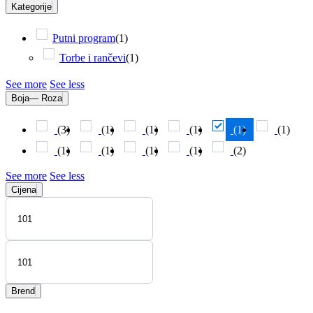
Kategorije
Putni program
(
1
)
Torbe i rančevi
(
1
)
See more
See less
Boja
— Roza
(
3
)
(
1
)
(
1
)
(
1
)
(
1
)
(
1
)
(
1
)
(
1
)
(
1
)
(
1
)
(
2
)
See more
See less
Cijena
Brend