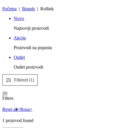
Početna
|
Brands
| Rollink
Novo
Najnoviji proizvodi
Akcija
Proizvodi na popustu
Outlet
Outlet proizvodi
Filtered (1)
Filters
Reset all
×
Roza
×
1
proizvod found