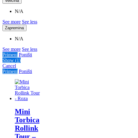
Veličina
N/A
See more
See less
Zapremina
N/A
See more
See less
Primeni
Poništi
Show
(
1
)
Cancel
Primeni
Poništi
Mini
Torbica
Rollink
Tour –