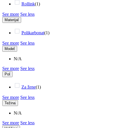
Rollink
(
1
)
See more
See less
Materijal
Polikarbonat
(
1
)
See more
See less
Model
N/A
See more
See less
Pol
Za žene
(
1
)
See more
See less
Težina
N/A
See more
See less