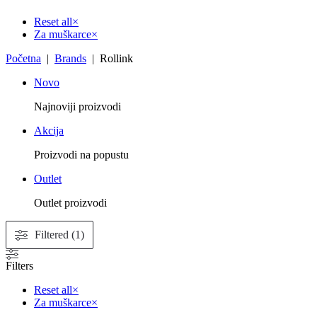
Reset all
×
Za muškarce
×
Početna
|
Brands
| Rollink
Novo
Najnoviji proizvodi
Akcija
Proizvodi na popustu
Outlet
Outlet proizvodi
Filtered (1)
Filters
Reset all
×
Za muškarce
×