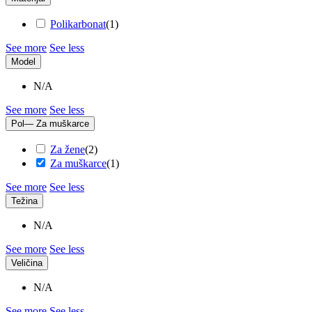
Polikarbonat
(
1
)
See more
See less
Model
N/A
See more
See less
Pol
— Za muškarce
Za žene
(
2
)
Za muškarce
(
1
)
See more
See less
Težina
N/A
See more
See less
Veličina
N/A
See more
See less