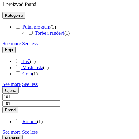
1
proizvod found
Kategorije
Putni program
(
1
)
Torbe i rančevi
(
1
)
See more
See less
Boja
Bež
(
1
)
Maslinasta
(
1
)
Crna
(
1
)
See more
See less
Cijena
Brend
Rollink
(
1
)
See more
See less
Materijal