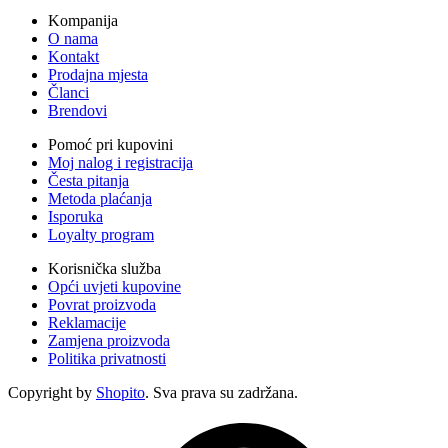
Kompanija
O nama
Kontakt
Prodajna mjesta
Članci
Brendovi
Pomoć pri kupovini
Moj nalog i registracija
Česta pitanja
Metoda plaćanja
Isporuka
Loyalty program
Korisnička služba
Opći uvjeti kupovine
Povrat proizvoda
Reklamacije
Zamjena proizvoda
Politika privatnosti
Copyright by
Shopito
. Sva prava su zadržana.