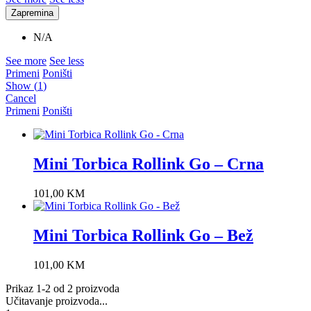
Zapremina
N/A
See more
See less
Primeni
Poništi
Show
(
1
)
Cancel
Primeni
Poništi
Mini Torbica Rollink Go – Crna
101,00
KM
Mini Torbica Rollink Go – Bež
101,00
KM
Prikaz 1-2 od 2 proizvoda
Učitavanje proizvoda...