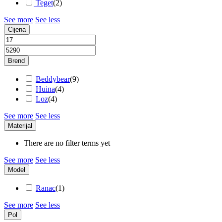
Teget
(
2
)
See more
See less
Cijena
Brend
Beddybear
(
9
)
Huina
(
4
)
Loz
(
4
)
See more
See less
Materijal
There are no filter terms yet
See more
See less
Model
Ranac
(
1
)
See more
See less
Pol