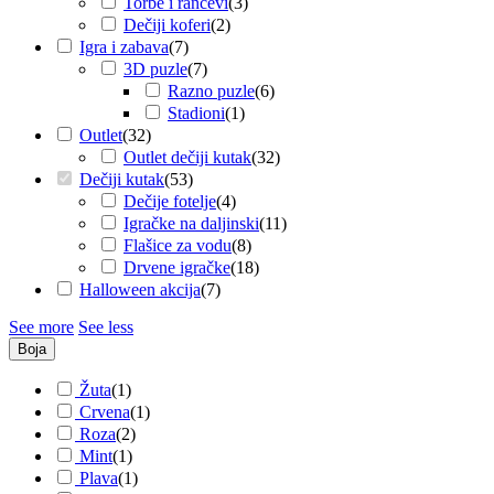
Torbe i rančevi
(
3
)
Dečiji koferi
(
2
)
Igra i zabava
(
7
)
3D puzle
(
7
)
Razno puzle
(
6
)
Stadioni
(
1
)
Outlet
(
32
)
Outlet dečiji kutak
(
32
)
Dečiji kutak
(
53
)
Dečije fotelje
(
4
)
Igračke na daljinski
(
11
)
Flašice za vodu
(
8
)
Drvene igračke
(
18
)
Halloween akcija
(
7
)
See more
See less
Boja
Žuta
(
1
)
Crvena
(
1
)
Roza
(
2
)
Mint
(
1
)
Plava
(
1
)