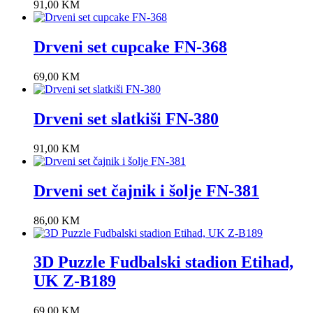
91,00
KM
Drveni set cupcake FN-368
69,00
KM
Drveni set slatkiši FN-380
91,00
KM
Drveni set čajnik i šolje FN-381
86,00
KM
3D Puzzle Fudbalski stadion Etihad,
UK Z-B189
69,00
KM