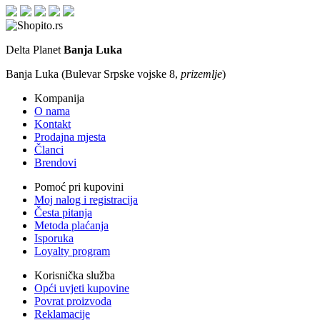
Delta Planet
Banja Luka
Banja Luka (Bulevar Srpske vojske 8,
prizemlje
)
Kompanija
O nama
Kontakt
Prodajna mjesta
Članci
Brendovi
Pomoć pri kupovini
Moj nalog i registracija
Česta pitanja
Metoda plaćanja
Isporuka
Loyalty program
Korisnička služba
Opći uvjeti kupovine
Povrat proizvoda
Reklamacije