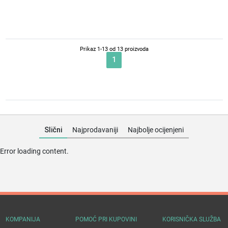
Drvene Puzle AC Milan
69,00
KM
Prikaz 1-13 od 13 proizvoda
1
Slični
Najprodavaniji
Najbolje ocijenjeni
Error loading content.
KOMPANIJA
POMOĆ PRI KUPOVINI
KORISNIČKA SLUŽBA