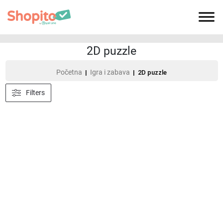
2D puzzle
Početna
Igra i zabava
|
| 2D puzzle
Filters