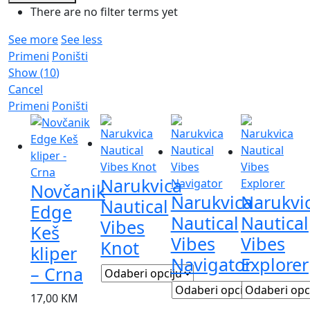
There are no filter terms yet
See more
See less
Primeni
Poništi
Show
(
10
)
Cancel
Primeni
Poništi
Narukvica
Novčanik
Narukvica
Narukvi
Nautical
Edge
Nautical
Nautical
Vibes
Keš
Vibes
Vibes
Knot
kliper
Navigator
Explorer
– Crna
17,00
KM