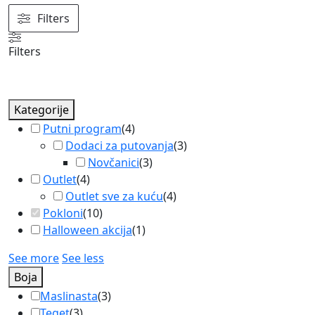
Filters
Filters
Kategorije
Putni program
(
4
)
Dodaci za putovanja
(
3
)
Novčanici
(
3
)
Outlet
(
4
)
Outlet sve za kuću
(
4
)
Pokloni
(
10
)
Halloween akcija
(
1
)
See more
See less
Boja
Maslinasta
(
3
)
Teget
(
3
)