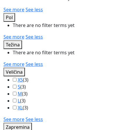
See more
See less
Pol
There are no filter terms yet
See more
See less
Težina
There are no filter terms yet
See more
See less
Veličina
XS
(
3
)
S
(
3
)
M
(
3
)
L
(
3
)
XL
(
3
)
See more
See less
Zapremina