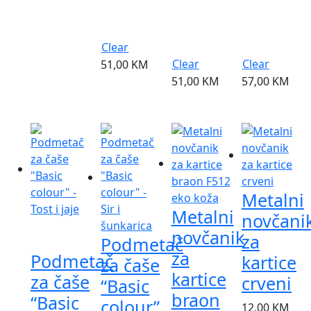
Clear
Clear
Clear
51,00
KM
51,00
KM
57,00
KM
Metalni
Metalni
novčani
Najprodavaniji
novčanik
za
Podmetač
Samo online
za
Podmetač
kartice
za čaše
kartice
za čaše
crveni
“Basic
braon
“Basic
colour”
12,00
KM