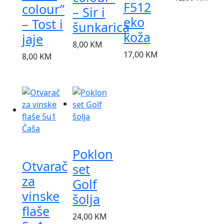
F512
colour”
– Sir i
eko
– Tost i
šunkarica
koža
jaje
8,00
KM
17,00
KM
8,00
KM
Najprodavaniji
Najprodavaniji
Samo online
Poklon
Samo online
Otvarač
set
za
Golf
vinske
šolja
flaše
24,00
KM