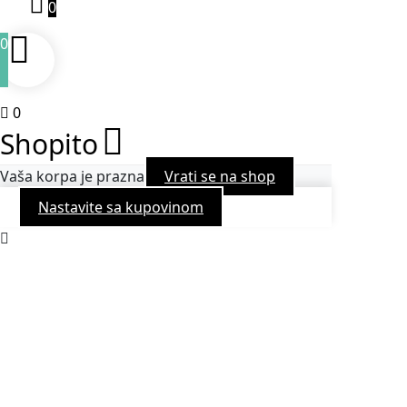
0
0
0
Shopito
Vaša korpa je prazna
Vrati se na shop
Nastavite sa kupovinom