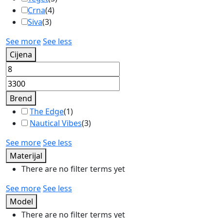
Crna
(
4
)
Siva
(
3
)
See more
See less
Cijena
Brend
The Edge
(
1
)
Nautical Vibes
(
3
)
See more
See less
Materijal
There are no filter terms yet
See more
See less
Model
There are no filter terms yet