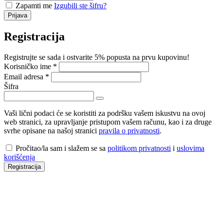
Zapamti me
Izgubili ste šifru?
Prijava
Registracija
Registrujte se sada i ostvarite 5% popusta na prvu kupovinu!
Obavezno
Korisničko ime
*
Obavezno
Email adresa
*
Šifra
Vaši lični podaci će se koristiti za podršku vašem iskustvu na ovoj
web stranici, za upravljanje pristupom vašem računu, kao i za druge
svrhe opisane na našoj stranici
pravila o privatnosti
.
Pročitao/la sam i slažem se sa
politikom privatnosti
i
uslovima
korišćenja
Registracija