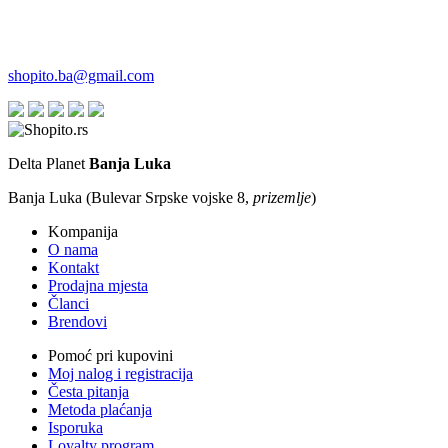
shopito.ba@gmail.com
Delta Planet
Banja Luka
Banja Luka (Bulevar Srpske vojske 8,
prizemlje
)
Kompanija
O nama
Kontakt
Prodajna mjesta
Članci
Brendovi
Pomoć pri kupovini
Moj nalog i registracija
Česta pitanja
Metoda plaćanja
Isporuka
Loyalty program