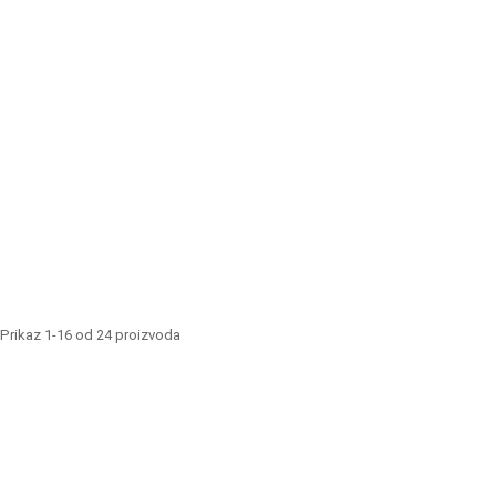
Eterra Ravansera ulje 10ml
Eterra Limun trav
20,00
KM
16,00
KM
Eterra Eukaliptus ulje 30ml
Eterra Lavanda u
17,00
KM
16,00
KM
Prikaz 1-16 od 24 proizvoda