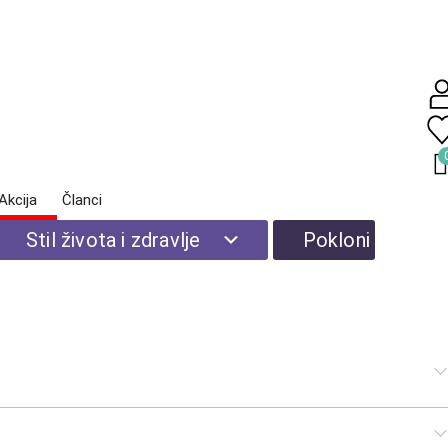
Akcija
Članci
Prikaz 1-16 od 24 proizvoda
zdravlje
| Prirodna kozmetika
Stil života i zdravlje
Pokloni