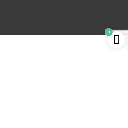
0
KORISNIČKA SLUŽBA
Opći uvjeti kupovine
Povrat proizvoda
Reklamacije
Zamjena proizvoda
Politika privatnosti