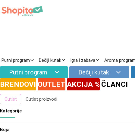
Prirodna kozmetika
Putni program
Dečiji kutak
Igra i zabava
Aroma progra
Filteri
Putni program
Dečiji kutak
Novo
Najnoviji proizvodi
BRENDOVI
OUTLET
AKCIJA %
ČLANCI
Akcija
Proizvodi na popustu
Outlet
Outlet proizvodi
Kategorije
Boja