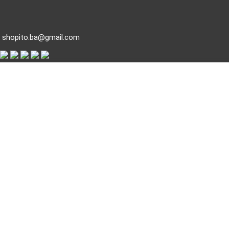
shopito.ba@gmail.com
Delta Planet
Banja Luka
Banja Luka (Bulevar Srpske vojske 8,
prizemlje
)
KOMPANIJA
O nama
Kontakt
Prodajna mjesta
Članci
Brendovi