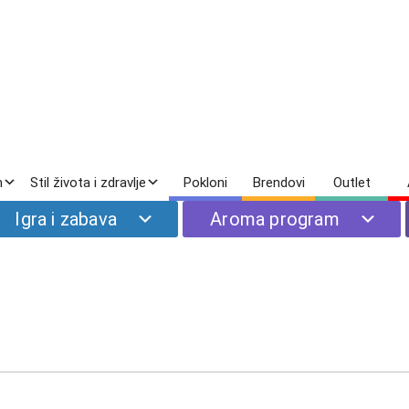
m
Stil života i zdravlje
Pokloni
Brendovi
Outlet
Početna
|
Stil života i 
Igra i zabava
Aroma program