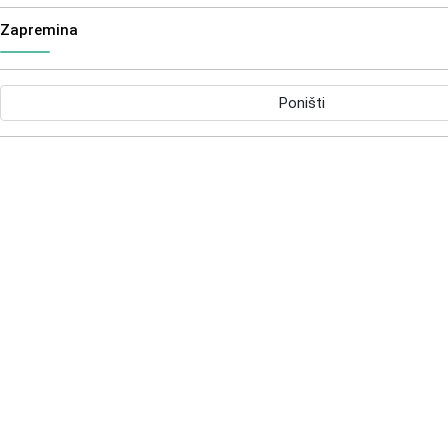
Zapremina
Poništi
Eterra Slatki badem ulje 100ml
Eterra Limun ulj
18,00
KM
12,00
KM
Eterra Geranijum ulje 20ml
Eterra Jasmin ul
12,00
KM
21,00
KM