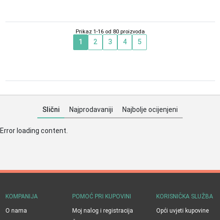
94,00
KM
94,00
KM
Prikaz 1-16 od 80 proizvoda
1
2
3
4
5
Slični
Najprodavaniji
Najbolje ocijenjeni
Error loading content.
KOMPANIJA
POMOĆ PRI KUPOVINI
KORISNIČKA SLUŽBA
O nama
Moj nalog i registracija
Opći uvjeti kupovine