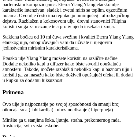
parfemskim kompozicijama. Eterra Ylang Ylang etarsko ulje
karakteriše intenzivan, sladak i cvetni miris sa toplim, egzotičnim
notama. Ovo ulje često ima reputaciju umirujućeg i afrodizijačkog
dejstva. Razblažen u kokosovom ulju drevni stanovnici Filipina
koristili su ga za mazanje tela protiv ujeda insekata i zmija.
Staklena bočica od 10 ml čuva svežinu i kvalitet Eterra Ylang Ylang
etarskog ulja, omogućavajući vam da uživate u njegovim
jedinstvenim mirisnim karakteristikama.
Etarsko ulje Ylang Ylang možete koristiti na različite načine.
Dodajte nekoliko kapi u difuzer kako biste stvorili opuštajuću
atmosferu. Takođe, možete razblažiti nekoliko kapi u baznom ulju i
koristiti ga za masažu kako biste doživeli opuštajući efekat ili dodati
u kupku za dodatnu luksuznost.
Primena
Ovo ulje je najpoznatije po svojoj sposobnosti da smanji broj
otkucaja srca ( tahikardija) i ubrzano disanje ( hiperpneja).
Mirišite ga u stanjima šoka, ljutnje, straha, prekomernog rada,
frustracija, svih vrsta teskobe.