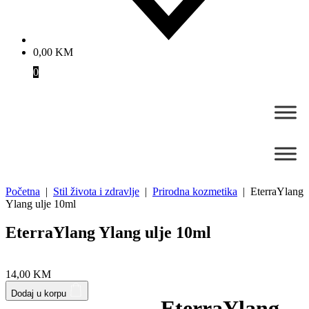
0,00
KM
0
Početna
|
Stil života i zdravlje
|
Prirodna kozmetika
| EterraYlang
Ylang ulje 10ml
EterraYlang Ylang ulje 10ml
Zoom
14,00
KM
Dodaj u korpu
EterraYlang