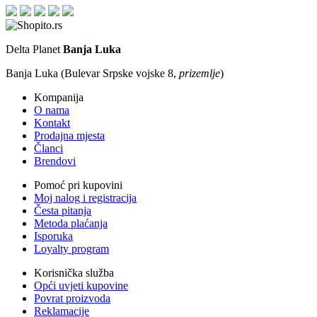
Delta Planet
Banja Luka
Banja Luka (Bulevar Srpske vojske 8,
prizemlje
)
Kompanija
O nama
Kontakt
Prodajna mjesta
Članci
Brendovi
Pomoć pri kupovini
Moj nalog i registracija
Česta pitanja
Metoda plaćanja
Isporuka
Loyalty program
Korisnička služba
Opći uvjeti kupovine
Povrat proizvoda
Reklamacije