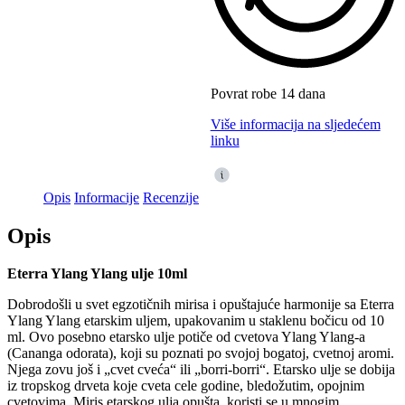
Povrat robe 14 dana
Više informacija na sljedećem
linku
Opis
Informacije
Recenzije
Opis
Eterra Ylang Ylang ulje 10ml
Dobrodošli u svet egzotičnih mirisa i opuštajuće harmonije sa Eterra
Ylang Ylang etarskim uljem, upakovanim u staklenu bočicu od 10
ml. Ovo posebno etarsko ulje potiče od cvetova Ylang Ylang-a
(Cananga odorata), koji su poznati po svojoj bogatoj, cvetnoj aromi.
Njega zovu još i „cvet cveća“ ili „borri-borri“. Etarsko ulje se dobija
iz tropskog drveta koje cveta cele godine, bledožutim, opojnim
cvetovima. Miris etarskog ulja opušta, koristi se u mnogim